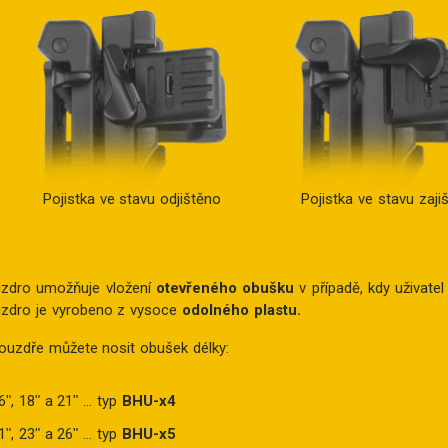
Pojistka ve stavu odjištěno
Pojistka ve stavu zaji
zdro umožňuje vložení
otevřeného obušku
v případě, kdy uživatel
zdro je vyrobeno z vysoce
odolného plastu.
ouzdře můžete nosit obušek délky:
6ʺ, 18ʺ a 21ʺ ... typ
BHU-x4
1ʺ, 23ʺ a 26ʺ ... typ
BHU-x5