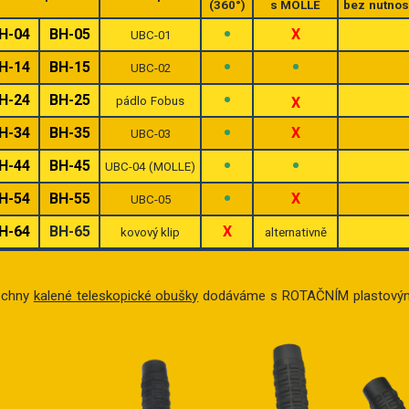
(360°)
s MOLLE
bez nutnos
•
H-04
BH-05
X
UBC-01
•
•
H-14
BH-15
UBC-02
•
H-24
BH-25
pádlo Fobus
X
•
H-34
BH-35
X
UBC-03
•
•
H-44
BH-45
UBC-04 (MOLLE)
•
H-54
BH-55
X
UBC-05
H-64
BH-65
X
kovový klip
alternativně
echny
kalené teleskopické obušky
dodáváme s ROTAČNÍM plastovým