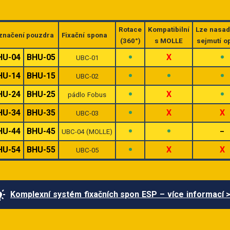
Rotace
Kompatibilní
Lze nasad
značení pouzdra
Fixační spona
(360°)
s MOLLE
sejmutí o
•
•
HU-04
BHU-05
X
UBC-01
•
•
•
HU-14
BHU-15
UBC-02
•
•
HU-24
BHU-25
X
pádlo Fobus
•
HU-34
BHU-35
X
X
UBC-03
•
•
HU-44
BHU-45
–
UBC-04 (MOLLE)
•
HU-54
BHU-55
X
X
UBC-05
Komplexní systém fixačních spon ESP – více informací 