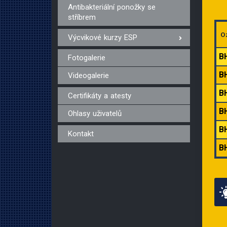
Antibakteriální ponožky se
stříbrem
O
Výcvikové kurzy ESP
B
Fotogalerie
B
Videogalerie
B
Certifikáty a atesty
B
Ohlasy uživatelů
B
Kontakt
B