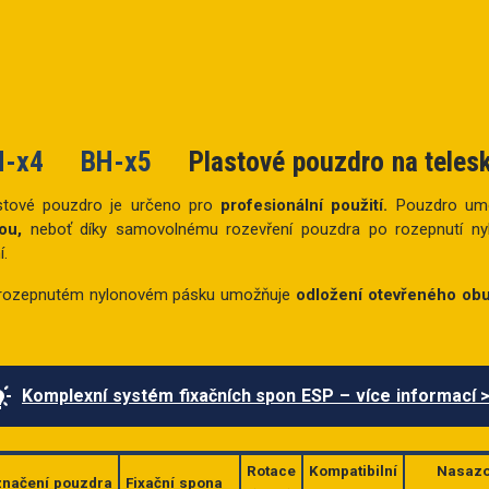
H-x4
BH-x5
Plastové pouzdro na teles
stové pouzdro je určeno pro
profesionální použití.
Pouzdro um
ou,
neboť díky samovolnému rozevření pouzdra po rozepnutí n
í.
 rozepnutém nylonovém pásku umožňuje
odložení otevřeného ob
Komplexní systém fixačních spon ESP – více informací 
Rotace
Kompatibilní
Nasazo
načení pouzdra
Fixační spona