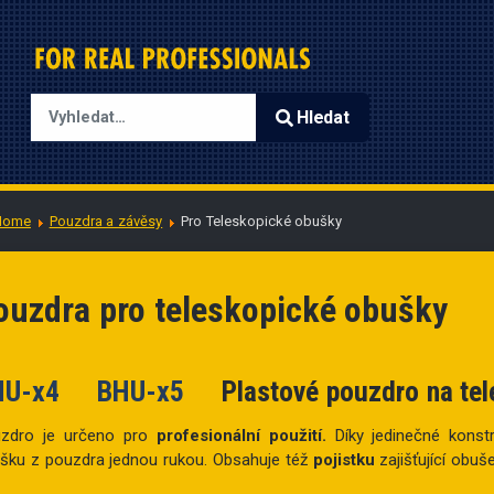
Hledat
Type 2 or more characters for results.
Home
Pouzdra a závěsy
Pro Teleskopické obušky
ouzdra pro teleskopické obušky
HU-x4 BHU-x5
Plastové pouzdro na te
zdro je určeno pro
profesionální použití.
Díky jedinečné konst
šku z pouzdra jednou rukou. Obsahuje též
pojistku
zajišťující obu