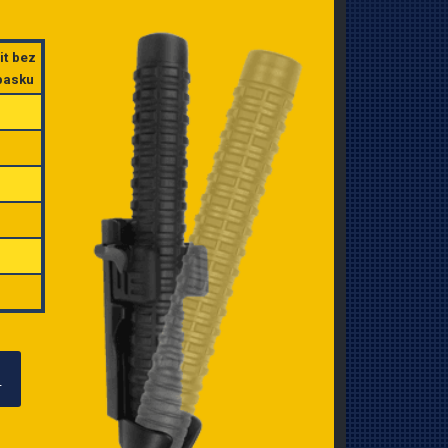
it bez
pasku
>