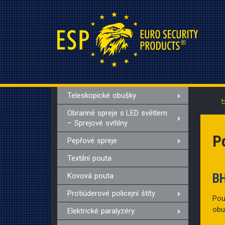
Teleskopické obušky
Obranné spreje s LED světlem
– Sprejové svítilny
P
Pepřové spreje
Textilní pouta
B
Kovová pouta
Protiúderové policejní štíty
Pou
obu
Elektrické paralyzéry