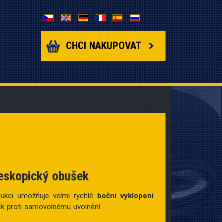
Zvolte jazyk
CHCI NAKUPOVAT
leskopický obušek
rukci umožňuje velmi rychlé
boční vyklopení
šek proti samovolnému uvolnění.