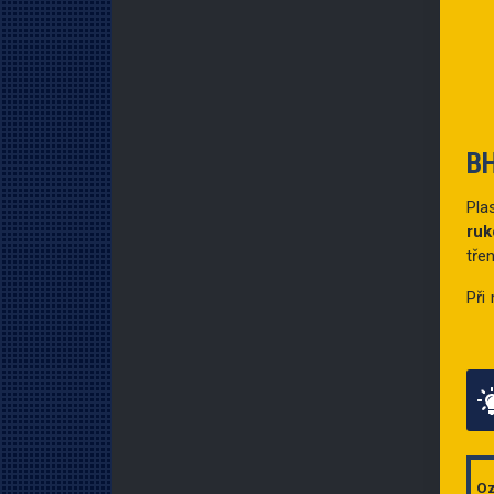
B
Pla
ruk
třen
Při
Oz