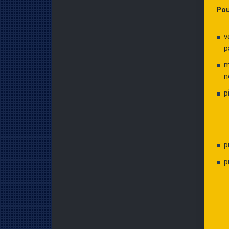
Pou
v
p
m
n
p
p
p