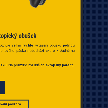
kopický obušek
ožňuje
velmi rychlé
vytažení obušku
jednou
ylonového pásku nedochází skoro k žádnému
ušku.
Na pouzdro byl udělen
evropský patent
.
>
vání pouzdra