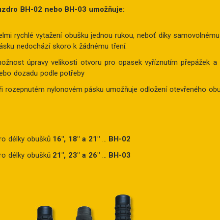
zdro BH-02 nebo BH-03 umožňuje:
elmi rychlé vytažení obušku jednou rukou, neboť díky samovolnému
ásku nedochází skoro k žádnému tření.
ožnost úpravy velikosti otvoru pro opasek vyříznutím přepážek a
ebo dozadu podle potřeby
ři rozepnutém nylonovém pásku umožňuje odložení otevřeného ob
ro délky obušků
16″, 18″ a 21″
...
BH-02
ro délky obušků
21″, 23″ a 26″
...
BH-03