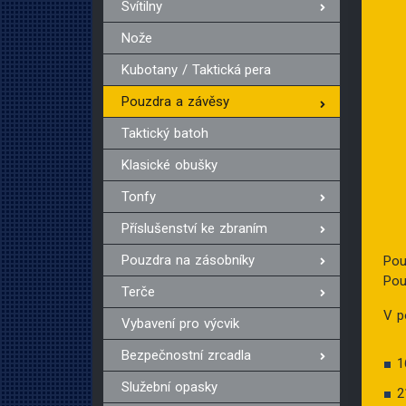
Svítilny
Nože
Kubotany / Taktická pera
Pouzdra a závěsy
Taktický batoh
Klasické obušky
Tonfy
Příslušenství ke zbraním
Pouzdra na zásobníky
Pou
Pou
Terče
V p
Vybavení pro výcvik
Bezpečnostní zrcadla
1
Služební opasky
2