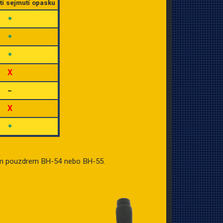
ti sejmutí opasku
•
•
•
X
–
X
•
 pouzdrem BH-54 nebo BH-55.