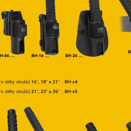
ro délky obušků
16″, 18″ a 21″
...
BH-x4
ro délky obušků
21″, 23″ a 26″
...
BH-x5