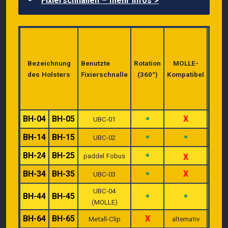
Fixierschnallen – mehr Infos >
Befe
d
Hol
Bezeichnung
Benutzte
Rotation
MOLLE-
ohn
des Holsters
Fixierschnalle
(360°)
Kompatibel
Gü
anbn
zu m
•
BH-04
BH-05
X
UBC-01
•
•
BH-14
BH-15
UBC-02
•
BH-24
BH-25
paddel Fobus
X
•
BH-34
BH-35
X
UBC-03
UBC-04
•
•
BH-44
BH-45
(MOLLE)
BH-64
BH-65
X
Metall-Clip
alternativ