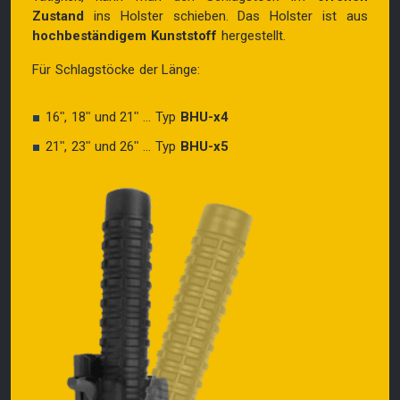
Zustand
ins Holster schieben. Das Holster ist aus
hochbeständigem Kunststoff
hergestellt.
Für Schlagstöcke der Länge:
16ʺ, 18ʺ und 21ʺ ... Typ
BHU-x4
21ʺ, 23ʺ und 26ʺ ... Typ
BHU-x5