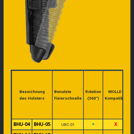
B
Bezeichnung
Benutzte
Rotation
MOLLE-
des Holsters
Fixierschnalle
(360°)
Kompatibel
a
z
•
BHU-04
BHU-05
X
UBC-01