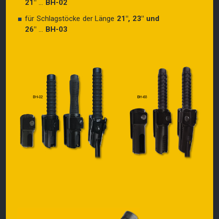
21″
...
BH-02
für Schlagstöcke der Länge
21″, 23″ und
26″
...
BH-03