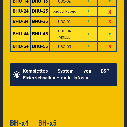
•
•
BHU-14
BHU-15
UBC-02
•
BHU-24
BHU-25
paddel Fobus
X
•
BHU-34
BHU-35
X
UBC-03
UBC-04
•
•
BHU-44
BHU-45
(MOLLE)
•
BHU-54
BHU-55
X
UBC-05
Komplettes System von ESP-
Fixierschnallen – mehr Infos >
BH-x4
BH-x5