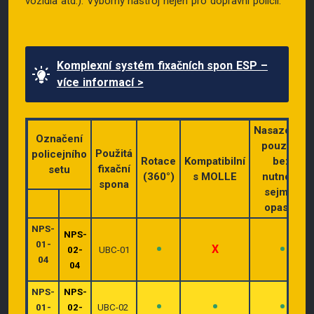
vozidla atd.). Výborný nástroj nejen pro dopravní policii.
Komplexní systém fixačních spon ESP –
více informací >
Nasazování
Označení
pouzdra
Použitá
policejního
Rotace
Kompatibilní
bez
fixační
setu
(360°)
s MOLLE
nutnosti
spona
sejmutí
opasku
NPS-
NPS-
01
-
•
•
X
02-
UBC-01
04
04
NPS-
NPS-
•
•
•
01-
02-
UBC-02