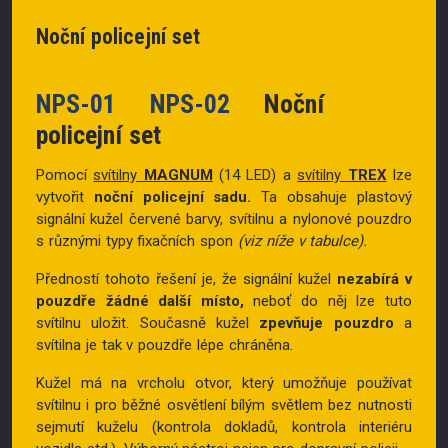
Noční policejní set
NPS-01
NPS-02
Noční
policejní set
Pomocí
svítilny
MAGNUM
(14 LED) a
svítilny
TREX
lze
vytvořit
noční policejní sadu.
Ta
obsahuje plastový
signální kužel červené barvy, svítilnu a nylonové pouzdro
s různými typy fixačních spon
(viz níže v tabulce).
Předností tohoto řešení je, že signální kužel
nezabírá v
pouzdře žádné další místo,
neboť do něj lze tuto
svítilnu uložit. Současně kužel
zpevňuje pouzdro
a
svítilna je tak v pouzdře lépe chráněna.
Kužel má na vrcholu otvor, který umožňuje používat
svítilnu i pro běžné osvětlení bílým světl
em bez nutnosti
sejmutí kuželu (kontrola dokladů, kontrola interiéru