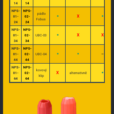
14
14
NPS-
NPS-
pádlo
•
•
X
01-
02-
Fobus
24
24
NPS-
NPS-
•
X
X
01-
02-
UBC-03
34
34
NPS-
NPS-
•
•
–
01-
02-
UBC-04
44
44
NPS-
NPS-
kovový
•
X
01-
02-
alternativně
klip
64
64