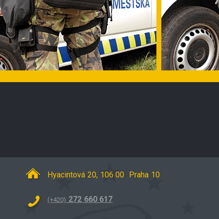
Hyacintová 20, 106 00 Praha 10
272 660 617
(+420)