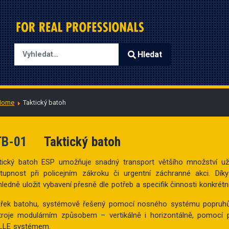
Hledat
Type 2 or more characters for results.
Home
Taktický batoh
TB-01
Taktický batoh
tický batoh ESP umožňuje snadný transport většího množství uži
tupnost při policejním zákroku či urgentní záchranné akci. Dí
hledně uložit vybavení přesně dle potřeb a specifik činnosti konkrétní
třek batohu, systémově řešený pomocí nosného systému popruhů,
troje modulárním způsobem – vertikálně i horizontálně, pomocí 
LE systémem.