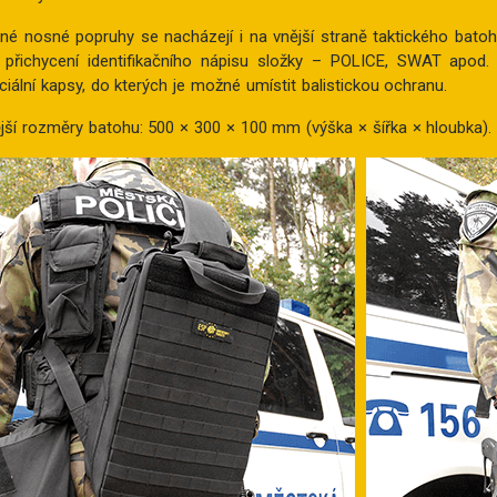
jné nosné popruhy se nacházejí i na vnější straně taktického batohu
 přichycení identifikačního nápisu složky – POLICE, SWAT apod.
ciální kapsy, do kterých je možné umístit balistickou ochranu.
jší rozměry batohu: 500 × 300 × 100 mm (výška × šířka × hloubka).