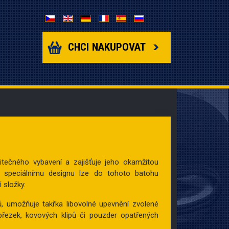
Zvolte jazyk
CHCI NAKUPOVAT
tečného vybavení a zajišťuje jeho okamžitou
ky speciálnímu designu lze do tohoto batohu
 složky.
 umožňuje takřka libovolné upevnění zvolené
přezek, kovových klipů či pouzder opatřených