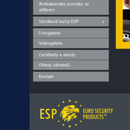
Antibakteriální ponožky se
stříbrem
Výcvikové kurzy ESP
Fotogalerie
Videogalerie
Certifikáty a atesty
Ohlasy uživatelů
Kontakt