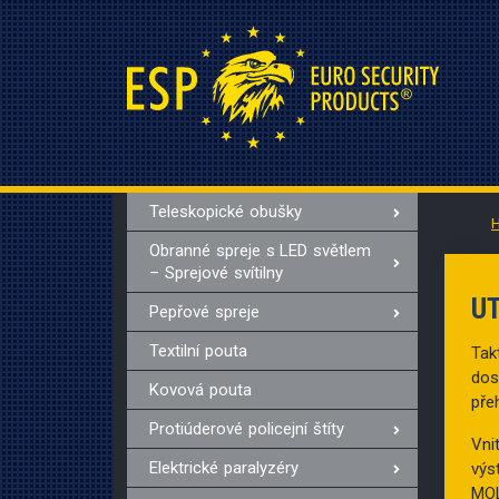
Teleskopické obušky
Obranné spreje s LED světlem
– Sprejové svítilny
U
Pepřové spreje
Textilní pouta
Tak
dos
Kovová pouta
pře
Protiúderové policejní štíty
Vni
Elektrické paralyzéry
výs
MOL