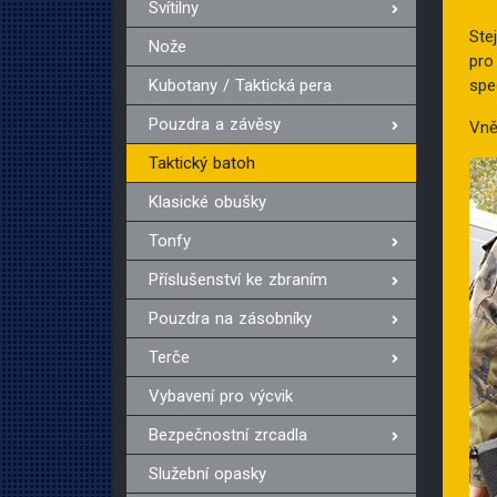
Svítilny
Ste
Nože
pro
Kubotany / Taktická pera
spe
Pouzdra a závěsy
Vně
Taktický batoh
Klasické obušky
Tonfy
Příslušenství ke zbraním
Pouzdra na zásobníky
Terče
Vybavení pro výcvik
Bezpečnostní zrcadla
Služební opasky