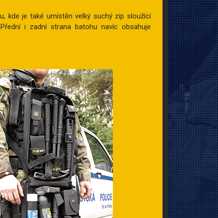
, kde je také umístěn velký suchý zip sloužící
 Přední i zadní strana batohu navíc obsahuje