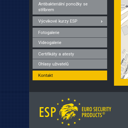
Antibakteriální ponožky se
stříbrem
Výcvikové kurzy ESP
Fotogalerie
Videogalerie
Certifikáty a atesty
Ohlasy uživatelů
Kontakt