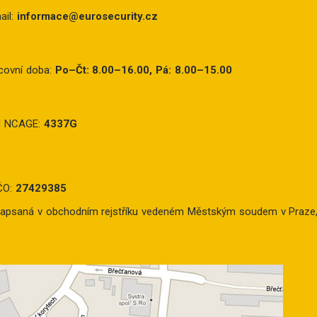
ail:
informace@eurosecurity.cz
covní doba:
Po–Čt: 8.00–16.00, Pá: 8.00–15.00
d NCAGE:
4337G
ČO:
27429385
apsaná v obchodním rejstříku vedeném Městským soudem v Praze, 