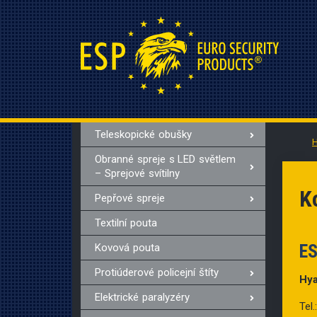
Teleskopické obušky
Obranné spreje s LED světlem
– Sprejové svítilny
K
Pepřové spreje
Textilní pouta
ES
Kovová pouta
Protiúderové policejní štíty
Hya
Elektrické paralyzéry
Tel.