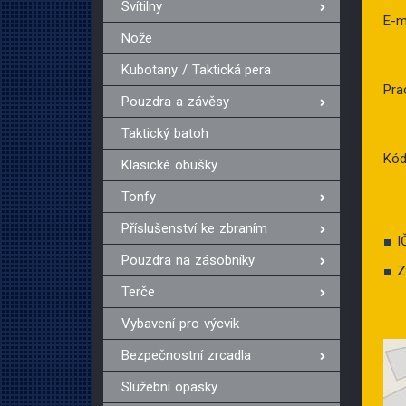
Svítilny
E-m
Nože
Kubotany / Taktická pera
Pra
Pouzdra a závěsy
Taktický batoh
Kó
Klasické obušky
Tonfy
Příslušenství ke zbraním
I
Pouzdra na zásobníky
Z
Terče
Vybavení pro výcvik
Bezpečnostní zrcadla
Služební opasky