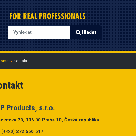
Hledat
Type 2 or more characters for results.
Home
Kontakt
ontakt
P Products, s.r.o.
cintová 20, 106 00 Praha 10, Česká republika
: (+420)
272 660 617