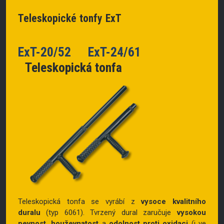
Teleskopické tonfy ExT
ExT-20/52 ExT-24/61
Teleskopická tonfa
Teleskopická tonfa se vyrábí z
vysoce kvalitního
duralu
(typ 6061). Tvrzený dural zaručuje
vysokou
pevnost, houževnatost
a
odolnost proti oxidaci
(i ve