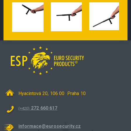
Hyacintová 20, 106 00 Praha 10
272 660 617
(+420)
informace@eurosecurity.cz