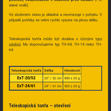
slané vodě).
Ve složeném stavu je skladná a neomezuje v pohybu. V
případě potřeby se velmi rychle vysune na plnou délku.
Teleskopická tonfa může být dodána s různými typy
závěsů
. My doporučujeme typ TH-04, TH-14 nebo TH-
64.
Teleskopická tonfa
Délka
Hmotnost
ExT-20/52
20″ / 52 cm
850 ± 20 g
ExT-24/61
24″ / 61 cm
925 ± 20 g
Teleskopická tonfa – otevření