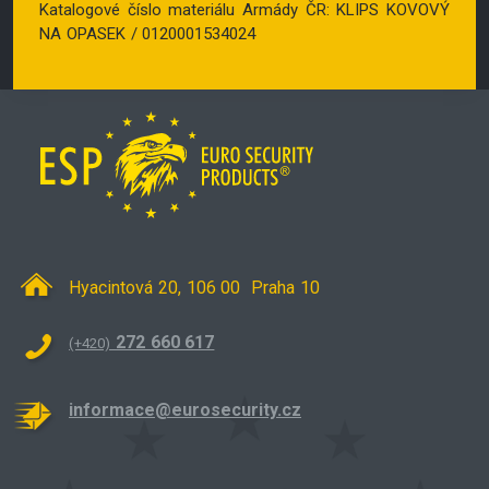
Katalogové číslo materiálu Armády ČR: KLIPS KOVOVÝ
NA OPASEK / 0120001534024
Hyacintová 20, 106 00 Praha 10
272 660 617
(+420)
informace@eurosecurity.cz