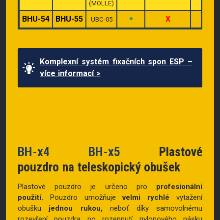
(MOLLE)
•
BHU-54
BHU-55
X
X
UBC-05
Komplexní systém fixačních spon ESP –
více informací >
BH-x4
BH-x5
Plastové
pouzdro na teleskopický obušek
Plastové pouzdro je určeno pro
profesionální
použití.
Pouzdro umožňuje
velmi rychlé
vytažení
obušku
jednou rukou,
neboť díky samovolnému
rozevření pouzdra po rozepnutí nylonového pásku