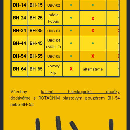
•
•
•
BH-14
BH-15
UBC-02
pádlo
•
•
BH-24
BH-25
X
Fobus
•
BH-34
BH-35
X
X
UBC-03
UBC-04
•
•
BH-44
BH-45
–
(MOLLE)
•
BH-54
BH-55
X
X
UBC-05
kovový
•
BH-64
BH-65
X
alternativně
klip
Všechny
kalené teleskopické obušky
dodáváme s ROTAČNÍM plastovým pouzdrem BH-54
nebo BH-55.