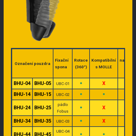
Lze
Fixační
Rotace
Kompatibilní
nasadit
Označení pouzdra
spona
(360°)
s MOLLE
sejmu
opask
•
•
BHU-04
BHU-05
X
UBC-01
•
•
•
BHU-14
BHU-15
UBC-02
pádlo
•
•
BHU-24
BHU-25
X
Fobus
•
BHU-34
BHU-35
X
X
UBC-03
UBC-04
•
•
BHU-44
BHU-45
–