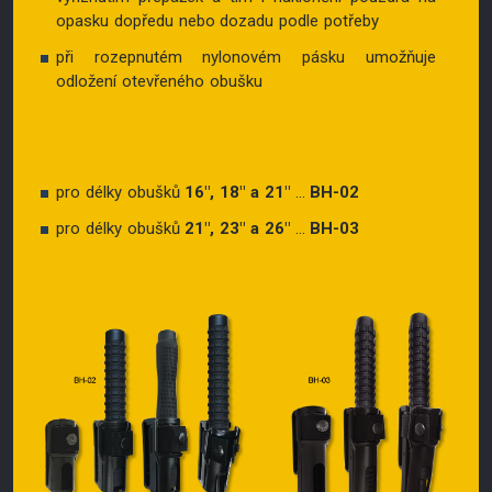
opasku dopředu nebo dozadu podle potřeby
při rozepnutém nylonovém pásku umožňuje
odložení otevřeného obušku
pro délky obušků
16″, 18″ a 21″
...
BH-02
pro délky obušků
21″, 23″ a 26″
...
BH-03