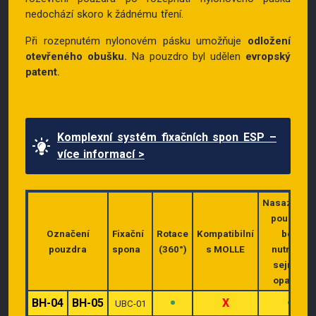
nedochází skoro k žádnému tření.
Při rozepnutém nylonovém pásku umožňuje
odložení
otevřeného obušku.
Na pouzdro byl udělen
evropský
patent
.
Komplexní systém fixačních spon ESP –
více informací >
Nasazován
pouzdra
Označení
Fixační
Rotace
Kompatibilní
bez
pouzdra
spona
(360°)
s MOLLE
nutnosti
sejmutí
opasku
•
•
BH-04
BH-05
X
UBC-01