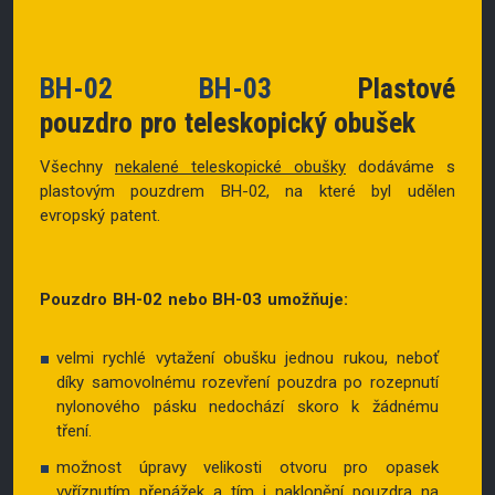
BH-02 BH-03
Plastové
pouzdro pro teleskopický obušek
Všechny
nekalené teleskopické obušky
dodáváme s
plastovým pouzdrem BH-02, na které byl udělen
evropský patent.
Pouzdro BH-02 nebo BH-03 umožňuje:
velmi rychlé vytažení obušku jednou rukou, neboť
díky samovolnému rozevření pouzdra po rozepnutí
nylonového pásku nedochází skoro k žádnému
tření.
možnost úpravy velikosti otvoru pro opasek
vyříznutím přepážek a tím i naklonění pouzdra na