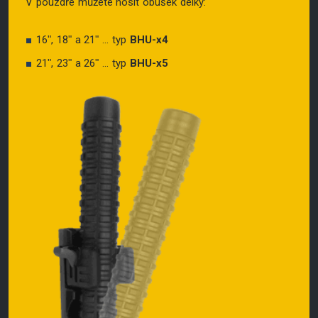
V pouzdře můžete nosit obušek délky:
16ʺ, 18ʺ a 21ʺ ... typ
BHU-x4
21ʺ, 23ʺ a 26ʺ ... typ
BHU-x5