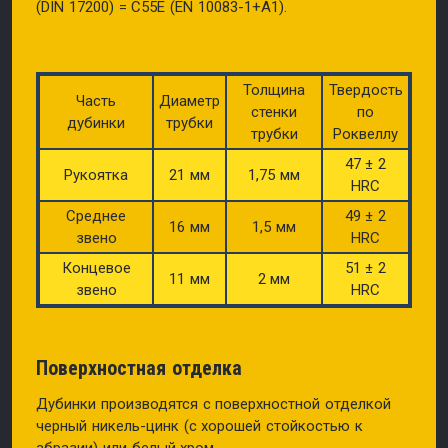
(DIN 17200) = C55E (EN 10083-1+A1).
Толщина
Твердость
Часть
Диаметр
стенки
по
дубинки
трубки
трубки
Роквеллу
47 ± 2
Рукоятка
21 мм
1,75 мм
HRC
Среднее
49 ± 2
16 мм
1,5 мм
звено
HRC
Концевое
51 ± 2
11 мм
2 мм
звено
HRC
Поверхностная
отделка
Дубинки производятся с поверхностной отделкой
черный никель-цинк (с хорошей стойкостью к