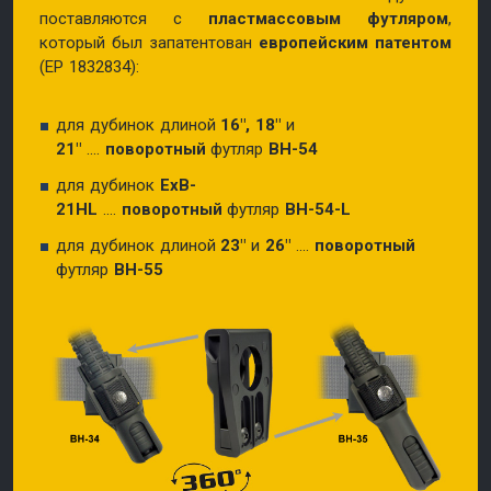
поставляются с
пластмассовым футляром
,
который был запатентован
европейским патентом
(EP 1832834):
для дубинок длиной
16″,
18″
и
21″
....
поворотный
футляр
BH-54
для дубинок
ExB-
21HL
....
поворотный
футляр
BH-54-L
для дубинок длиной
23″
и
26″
....
поворотный
футляр
BH-55