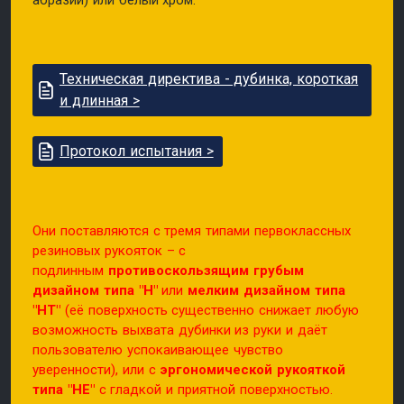
абразии) или белый хром.
Техническая директива - дубинка, короткая
и длинная >
Протокол испытания >
Они поставляются с тремя типами первоклассных
резиновых рукояток – с
подлинным
противоскользящим грубым
дизайном типа "H"
или
мелким дизайном типа
"HT"
(её поверхность существенно снижает любую
возможность выхвата дубинки из руки и даёт
пользователю успокаивающее чувство
уверенности), или с
эргономической рукояткой
типа "HE"
с гладкой и приятной поверхностью.