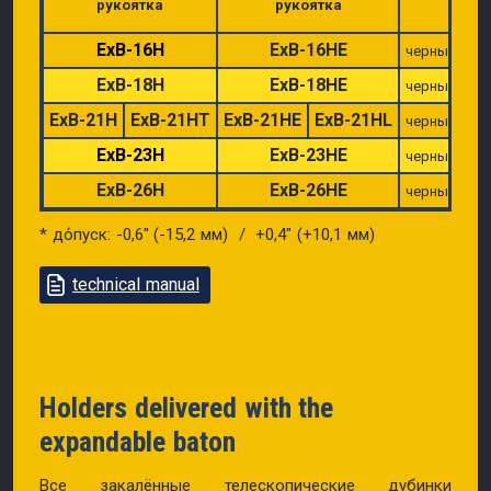
рукоятка
рукоятка
ExB-16H
ExB-16HE
черный Ni /
ExB-18H
ExB-18HE
черный Ni /
ExB-21H
ExB-21HT
ExB-21HE
ExB-21HL
черный Ni /
ExB-23H
ExB-23HE
черный Ni /
ExB-26H
ExB-26HE
черный Ni /
* до́пуск: -0,6″ (-15,2 мм) / +0,4″ (+10,1 мм)
technical manual
Holders delivered with the
expandable baton
Все закалённые телескопические дубинки